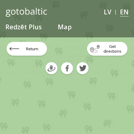
LV
EN
|
Redzēt Plus
Map
Get
Return
directions