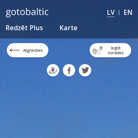
LV
EN
|
Redzēt Plus
Karte
Iegūt
Atgriezties
norādes