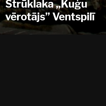
Strūklaka „Kuģu
vērotājs” Ventspilī
Viens no