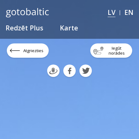
LV
EN
|
Redzēt Plus
Karte
Iegūt
Atgriezties
norādes